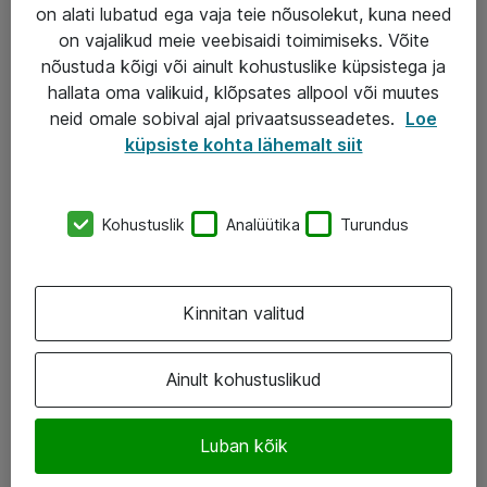
Garantii
on alati lubatud ega vaja teie nõusolekut, kuna need
on vajalikud meie veebisaidi toimimiseks. Võite
Turva- ja nõrkvoolulahendused
nõustuda kõigi või ainult kohustuslike küpsistega ja
hallata oma valikuid, klõpsates allpool või muutes
AS ATEA
neid omale sobival ajal privaatsusseadetes.
Loe
küpsiste kohta lähemalt siit
+372 659 3591
eShop@atea.ee
Kohustuslik
Analüütika
Turundus
Järvevana tee 7b, 10112 Tallinn
Atea kontaktid
Kinnitan valitud
Jälgi meid
Ainult kohustuslikud
LinkedIn
Luban kõik
Facebook
Instagram