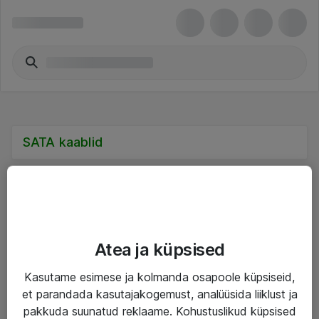
SATA kaablid
Teenused
Atea ja küpsised
IT taristu
Kasutame esimese ja kolmanda osapoole küpsiseid,
et parandada kasutajakogemust, analüüsida liiklust ja
Haldusteenused
pakkuda suunatud reklaame. Kohustuslikud küpsised