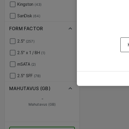
Kingston
(43)
SanDisk
(64)
FORM FACTOR
2.5"
(257)
2.5" x 1 / 8H
(1)
mSATA
(2)
2.5" SFF
(78)
MAHUTAVUS (GB)
-
Mahutavus (GB)