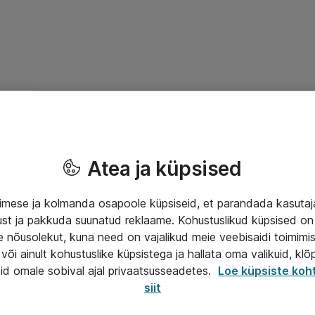
Atea ja küpsised
mese ja kolmanda osapoole küpsiseid, et parandada kasuta
klust ja pakkuda suunatud reklaame. Kohustuslikud küpsised on 
e nõusolekut, kuna need on vajalikud meie veebisaidi toimimi
või ainult kohustuslike küpsistega ja hallata oma valikuid, klõ
id omale sobival ajal privaatsusseadetes.
Loe küpsiste koh
siit