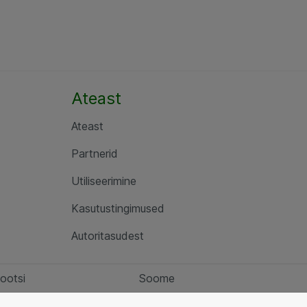
Ateast
Ateast
Partnerid
Utiliseerimine
Kasutustingimused
Autoritasudest
ootsi
Soome