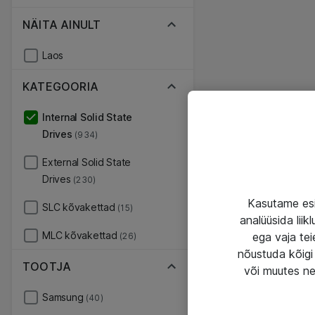
NÄITA AINULT
Laos
KATEGOORIA
Internal Solid State
Drives
(934)
External Solid State
Drives
(230)
Kasutame esi
SLC kõvakettad
(15)
analüüsida lii
MLC kõvakettad
ega vaja tei
(26)
nõustuda kõigi 
TOOTJA
või muutes ne
Samsung
(40)