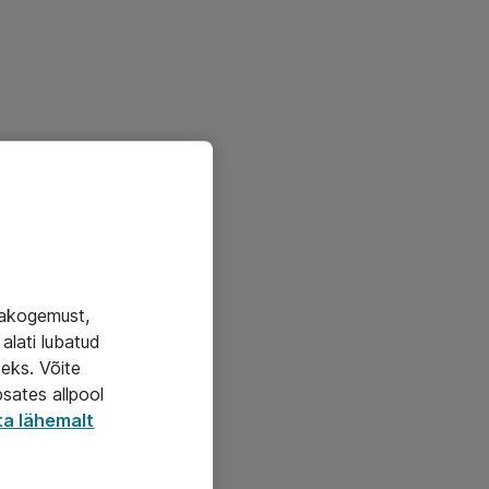
jakogemust,
alati lubatud
seks. Võite
psates allpool
ta lähemalt