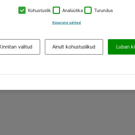
Kohustuslik
Analüütika
Turundus
Küpsiste sätted
Kinnitan valitud
Ainult kohustuslikud
Luban k