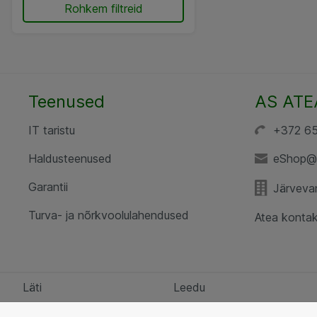
Rohkem filtreid
Teenused
AS ATE
IT taristu
+372 6
Haldusteenused
eShop@
Garantii
Järvevan
Turva- ja nõrkvoolulahendused
Atea kontak
Läti
Leedu
Küpsiste sätted