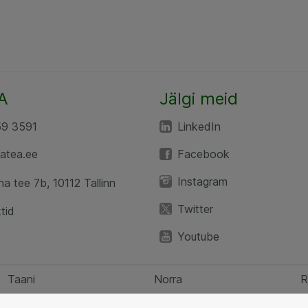
A
Jälgi meid
59 3591
LinkedIn
atea.ee
Facebook
Instagram
a tee 7b, 10112 Tallinn
Twitter
tid
Youtube
Taani
Norra
R