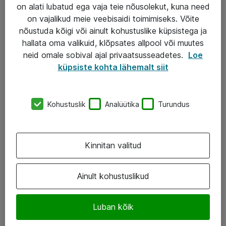
Garantii
on alati lubatud ega vaja teie nõusolekut, kuna need
on vajalikud meie veebisaidi toimimiseks. Võite
Turva- ja nõrkvoolulahendused
nõustuda kõigi või ainult kohustuslike küpsistega ja
hallata oma valikuid, klõpsates allpool või muutes
AS ATEA
neid omale sobival ajal privaatsusseadetes.
Loe
küpsiste kohta lähemalt siit
+372 659 3591
eShop@atea.ee
Kohustuslik
Analüütika
Turundus
Järvevana tee 7b, 10112 Tallinn
Atea kontaktid
Kinnitan valitud
Jälgi meid
Ainult kohustuslikud
LinkedIn
Luban kõik
Facebook
Instagram