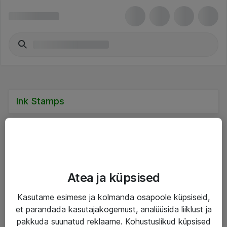
Ink Stamps
Teenused
Atea ja küpsised
IT taristu
Kasutame esimese ja kolmanda osapoole küpsiseid,
et parandada kasutajakogemust, analüüsida liiklust ja
Haldusteenused
pakkuda suunatud reklaame. Kohustuslikud küpsised