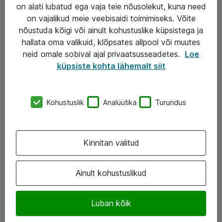
Garantii
on alati lubatud ega vaja teie nõusolekut, kuna need
on vajalikud meie veebisaidi toimimiseks. Võite
Turva- ja nõrkvoolulahendused
nõustuda kõigi või ainult kohustuslike küpsistega ja
hallata oma valikuid, klõpsates allpool või muutes
AS ATEA
neid omale sobival ajal privaatsusseadetes.
Loe
küpsiste kohta lähemalt siit
+372 659 3591
eShop@atea.ee
Kohustuslik
Analüütika
Turundus
Järvevana tee 7b, 10112 Tallinn
Atea kontaktid
Kinnitan valitud
Jälgi meid
Ainult kohustuslikud
LinkedIn
Luban kõik
Facebook
Instagram