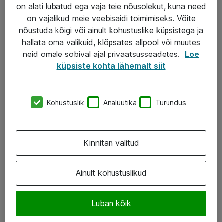
Garantii
on alati lubatud ega vaja teie nõusolekut, kuna need
on vajalikud meie veebisaidi toimimiseks. Võite
Turva- ja nõrkvoolulahendused
nõustuda kõigi või ainult kohustuslike küpsistega ja
hallata oma valikuid, klõpsates allpool või muutes
AS ATEA
neid omale sobival ajal privaatsusseadetes.
Loe
küpsiste kohta lähemalt siit
+372 659 3591
eShop@atea.ee
Kohustuslik
Analüütika
Turundus
Järvevana tee 7b, 10112 Tallinn
Atea kontaktid
Kinnitan valitud
Jälgi meid
Ainult kohustuslikud
LinkedIn
Luban kõik
Facebook
Instagram