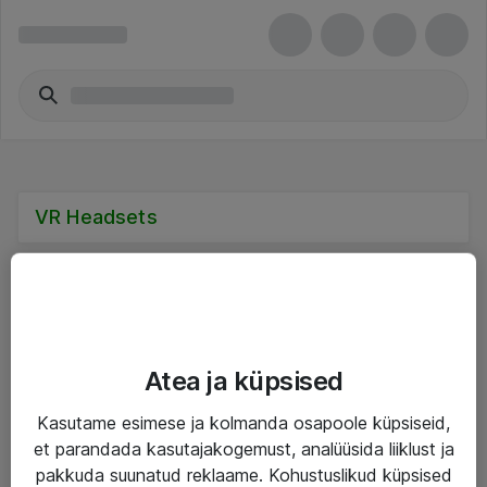
VR Headsets
Teenused
Atea ja küpsised
IT taristu
Kasutame esimese ja kolmanda osapoole küpsiseid,
et parandada kasutajakogemust, analüüsida liiklust ja
Haldusteenused
pakkuda suunatud reklaame. Kohustuslikud küpsised