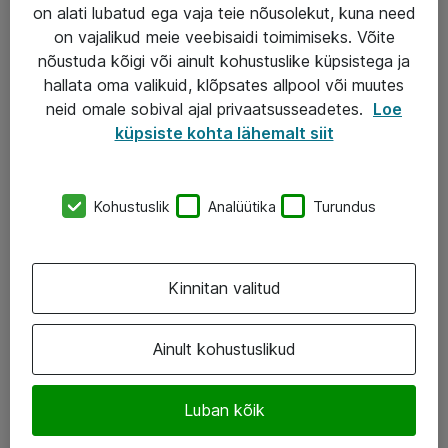
Garantii
on alati lubatud ega vaja teie nõusolekut, kuna need
on vajalikud meie veebisaidi toimimiseks. Võite
Turva- ja nõrkvoolulahendused
nõustuda kõigi või ainult kohustuslike küpsistega ja
hallata oma valikuid, klõpsates allpool või muutes
AS ATEA
neid omale sobival ajal privaatsusseadetes.
Loe
küpsiste kohta lähemalt siit
+372 659 3591
eShop@atea.ee
Kohustuslik
Analüütika
Turundus
Järvevana tee 7b, 10112 Tallinn
Atea kontaktid
Kinnitan valitud
Jälgi meid
Ainult kohustuslikud
LinkedIn
Luban kõik
Facebook
Instagram