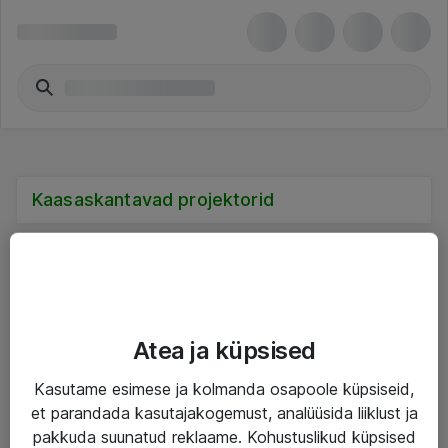
Kaasaskantavad projektorid
Teenused
Atea ja küpsised
IT taristu
Kasutame esimese ja kolmanda osapoole küpsiseid,
et parandada kasutajakogemust, analüüsida liiklust ja
Haldusteenused
pakkuda suunatud reklaame. Kohustuslikud küpsised