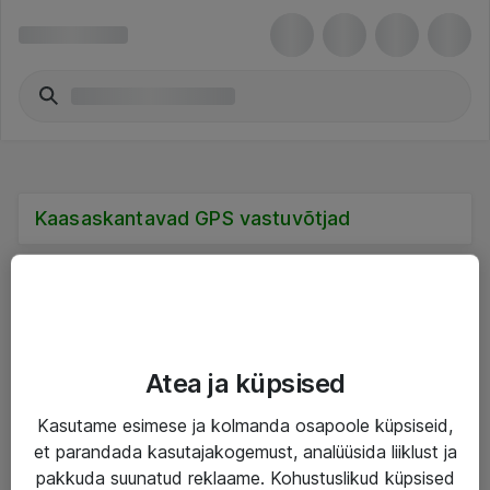
Kaasaskantavad GPS vastuvõtjad
Teenused
Atea ja küpsised
IT taristu
Kasutame esimese ja kolmanda osapoole küpsiseid,
et parandada kasutajakogemust, analüüsida liiklust ja
Haldusteenused
pakkuda suunatud reklaame. Kohustuslikud küpsised