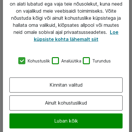
Garantii
on alati lubatud ega vaja teie nõusolekut, kuna need
on vajalikud meie veebisaidi toimimiseks. Võite
Turva- ja nõrkvoolulahendused
nõustuda kõigi või ainult kohustuslike küpsistega ja
hallata oma valikuid, klõpsates allpool või muutes
AS ATEA
neid omale sobival ajal privaatsusseadetes.
Loe
küpsiste kohta lähemalt siit
+372 659 3591
eShop@atea.ee
Kohustuslik
Analüütika
Turundus
Järvevana tee 7b, 10112 Tallinn
Atea kontaktid
Kinnitan valitud
Jälgi meid
Ainult kohustuslikud
LinkedIn
Luban kõik
Facebook
Instagram