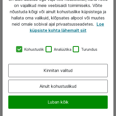
Turva- ja nõrkvoolulahendused
on vajalikud meie veebisaidi toimimiseks. Võite
nõustuda kõigi või ainult kohustuslike küpsistega ja
hallata oma valikuid, klõpsates allpool või muutes
AS ATEA
neid omale sobival ajal privaatsusseadetes.
Loe
küpsiste kohta lähemalt siit
+372 659 3591
eShop@atea.ee
Kohustuslik
Analüütika
Turundus
Järvevana tee 7b, 10112 Tallinn
Atea kontaktid
Kinnitan valitud
Jälgi meid
Ainult kohustuslikud
LinkedIn
Facebook
Luban kõik
Instagram