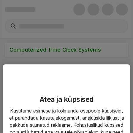
Computerized Time Clock Systems
Teenused
Atea ja küpsised
IT taristu
Kasutame esimese ja kolmanda osapoole küpsiseid,
Haldusteenused
et parandada kasutajakogemust, analüüsida liiklust ja
pakkuda suunatud reklaame. Kohustuslikud küpsised
Garantii
on alati lubatud ega vaja teie nõusolekut, kuna need