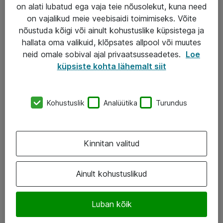
Garantii
on alati lubatud ega vaja teie nõusolekut, kuna need
on vajalikud meie veebisaidi toimimiseks. Võite
Turva- ja nõrkvoolulahendused
nõustuda kõigi või ainult kohustuslike küpsistega ja
hallata oma valikuid, klõpsates allpool või muutes
AS ATEA
neid omale sobival ajal privaatsusseadetes.
Loe
küpsiste kohta lähemalt siit
+372 659 3591
eShop@atea.ee
Kohustuslik
Analüütika
Turundus
Järvevana tee 7b, 10112 Tallinn
Atea kontaktid
Kinnitan valitud
Jälgi meid
Ainult kohustuslikud
LinkedIn
Luban kõik
Facebook
Instagram