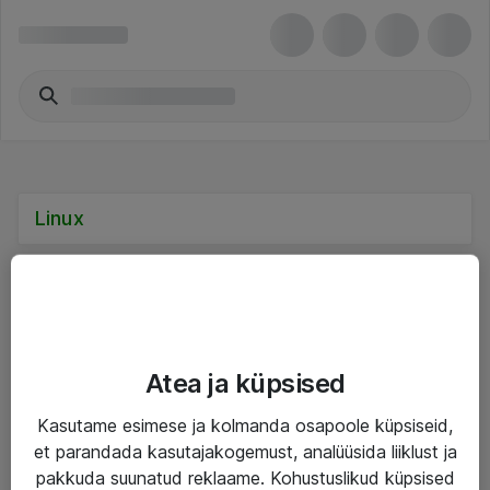
Linux
Teenused
Atea ja küpsised
IT taristu
Kasutame esimese ja kolmanda osapoole küpsiseid,
et parandada kasutajakogemust, analüüsida liiklust ja
Haldusteenused
pakkuda suunatud reklaame. Kohustuslikud küpsised