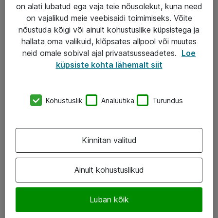
Garantii
on alati lubatud ega vaja teie nõusolekut, kuna need
on vajalikud meie veebisaidi toimimiseks. Võite
Turva- ja nõrkvoolulahendused
nõustuda kõigi või ainult kohustuslike küpsistega ja
hallata oma valikuid, klõpsates allpool või muutes
AS ATEA
neid omale sobival ajal privaatsusseadetes.
Loe
küpsiste kohta lähemalt siit
+372 659 3591
eShop@atea.ee
Kohustuslik
Analüütika
Turundus
Järvevana tee 7b, 10112 Tallinn
Atea kontaktid
Kinnitan valitud
Jälgi meid
Ainult kohustuslikud
LinkedIn
Luban kõik
Facebook
Instagram