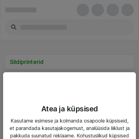
Sildiprinterid
Teenused
Atea ja küpsised
IT taristu
Kasutame esimese ja kolmanda osapoole küpsiseid,
et parandada kasutajakogemust, analüüsida liiklust ja
Haldusteenused
pakkuda suunatud reklaame. Kohustuslikud küpsised