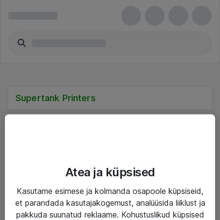
Supertank Printers
Teenused
Atea ja küpsised
IT taristu
Kasutame esimese ja kolmanda osapoole küpsiseid,
et parandada kasutajakogemust, analüüsida liiklust ja
Haldusteenused
pakkuda suunatud reklaame. Kohustuslikud küpsised