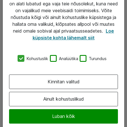
Garantii
on alati lubatud ega vaja teie nõusolekut, kuna need
on vajalikud meie veebisaidi toimimiseks. Võite
Turva- ja nõrkvoolulahendused
nõustuda kõigi või ainult kohustuslike küpsistega ja
hallata oma valikuid, klõpsates allpool või muutes
AS ATEA
neid omale sobival ajal privaatsusseadetes.
Loe
küpsiste kohta lähemalt siit
+372 659 3591
eShop@atea.ee
Kohustuslik
Analüütika
Turundus
Järvevana tee 7b, 10112 Tallinn
Atea kontaktid
Kinnitan valitud
Jälgi meid
Ainult kohustuslikud
LinkedIn
Luban kõik
Facebook
Instagram