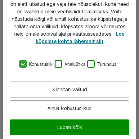
Garantii
on alati lubatud ega vaja teie nõusolekut, kuna need
on vajalikud meie veebisaidi toimimiseks. Võite
Turva- ja nõrkvoolulahendused
nõustuda kõigi või ainult kohustuslike küpsistega ja
hallata oma valikuid, klõpsates allpool või muutes
AS ATEA
neid omale sobival ajal privaatsusseadetes.
Loe
küpsiste kohta lähemalt siit
+372 659 3591
eShop@atea.ee
Kohustuslik
Analüütika
Turundus
Järvevana tee 7b, 10112 Tallinn
Atea kontaktid
Kinnitan valitud
Jälgi meid
Ainult kohustuslikud
LinkedIn
Luban kõik
Facebook
Instagram