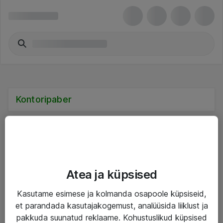
Kontoripaber
Teenused
Atea ja küpsised
IT taristu
Kasutame esimese ja kolmanda osapoole küpsiseid,
et parandada kasutajakogemust, analüüsida liiklust ja
Haldusteenused
pakkuda suunatud reklaame. Kohustuslikud küpsised