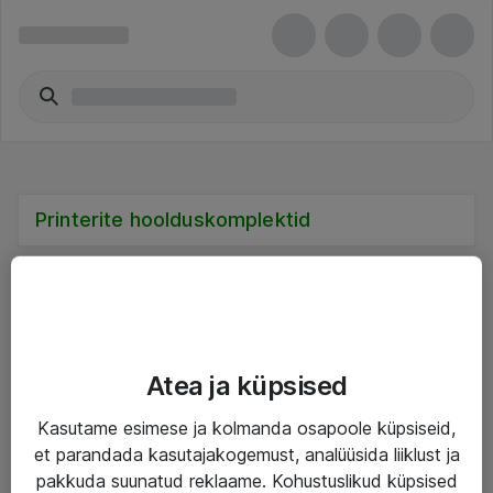
Printerite hoolduskomplektid
Teenused
Atea ja küpsised
IT taristu
Kasutame esimese ja kolmanda osapoole küpsiseid,
et parandada kasutajakogemust, analüüsida liiklust ja
Haldusteenused
pakkuda suunatud reklaame. Kohustuslikud küpsised