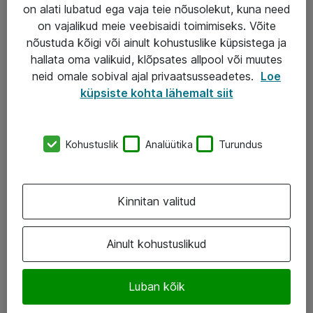
Garantii
on alati lubatud ega vaja teie nõusolekut, kuna need
on vajalikud meie veebisaidi toimimiseks. Võite
Turva- ja nõrkvoolulahendused
nõustuda kõigi või ainult kohustuslike küpsistega ja
hallata oma valikuid, klõpsates allpool või muutes
AS ATEA
neid omale sobival ajal privaatsusseadetes.
Loe
küpsiste kohta lähemalt siit
+372 659 3591
eShop@atea.ee
Kohustuslik
Analüütika
Turundus
Järvevana tee 7b, 10112 Tallinn
Atea kontaktid
Kinnitan valitud
Jälgi meid
Ainult kohustuslikud
LinkedIn
Luban kõik
Facebook
Instagram