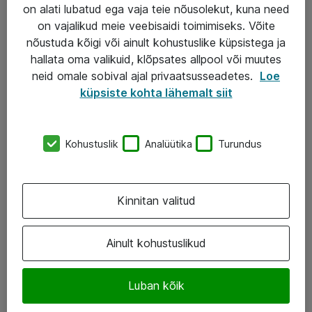
Garantii
on alati lubatud ega vaja teie nõusolekut, kuna need
on vajalikud meie veebisaidi toimimiseks. Võite
Turva- ja nõrkvoolulahendused
nõustuda kõigi või ainult kohustuslike küpsistega ja
hallata oma valikuid, klõpsates allpool või muutes
AS ATEA
neid omale sobival ajal privaatsusseadetes.
Loe
küpsiste kohta lähemalt siit
+372 659 3591
eShop@atea.ee
Kohustuslik
Analüütika
Turundus
Järvevana tee 7b, 10112 Tallinn
Atea kontaktid
Kinnitan valitud
Jälgi meid
Ainult kohustuslikud
LinkedIn
Luban kõik
Facebook
Instagram