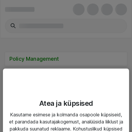
Policy Management
Teenused
Atea ja küpsised
IT taristu
Kasutame esimese ja kolmanda osapoole küpsiseid,
et parandada kasutajakogemust, analüüsida liiklust ja
Haldusteenused
pakkuda suunatud reklaame. Kohustuslikud küpsised