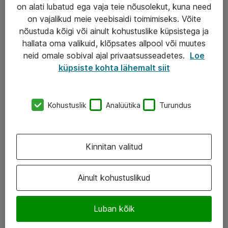
Garantii
on alati lubatud ega vaja teie nõusolekut, kuna need
on vajalikud meie veebisaidi toimimiseks. Võite
Turva- ja nõrkvoolulahendused
nõustuda kõigi või ainult kohustuslike küpsistega ja
hallata oma valikuid, klõpsates allpool või muutes
AS ATEA
neid omale sobival ajal privaatsusseadetes.
Loe
küpsiste kohta lähemalt siit
+372 659 3591
eShop@atea.ee
Kohustuslik
Analüütika
Turundus
Järvevana tee 7b, 10112 Tallinn
Atea kontaktid
Kinnitan valitud
Jälgi meid
Ainult kohustuslikud
LinkedIn
Luban kõik
Facebook
Instagram