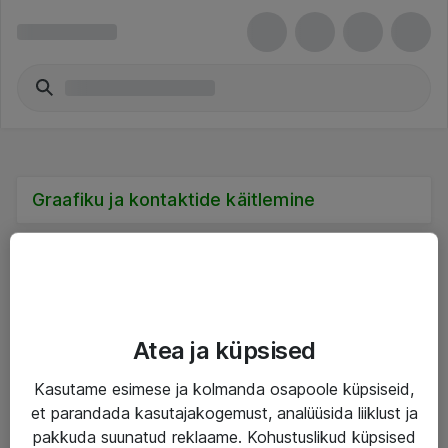
Graafiku ja kontaktide käitlemine
Teenused
Atea ja küpsised
IT taristu
Kasutame esimese ja kolmanda osapoole küpsiseid,
et parandada kasutajakogemust, analüüsida liiklust ja
Haldusteenused
pakkuda suunatud reklaame. Kohustuslikud küpsised