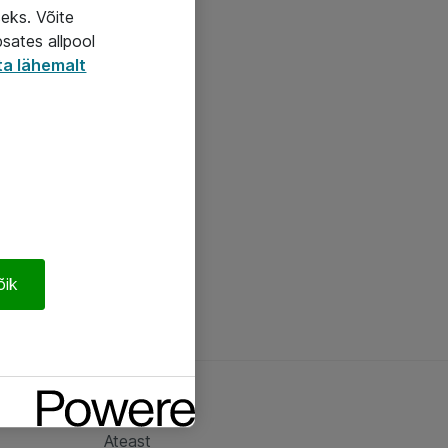
seks. Võite
psates allpool
ta lähemalt
õik
Ateast
Ateast