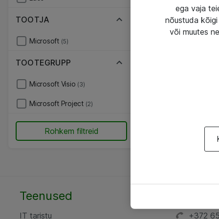
ega vaja tei
TOOTJA
nõustuda kõigi 
või muutes ne
Microsoft
(5)
TOOTEGRUPP
Microsoft Visio
(3)
Microsoft Project
(2)
Rohkem filtreid
Teenused
AS ATE
IT taristu
+372 6