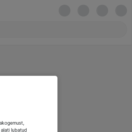
jakogemust,
alati lubatud