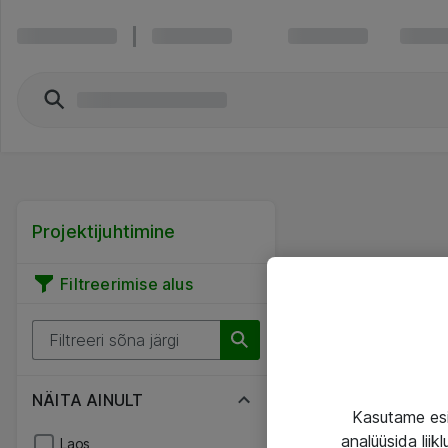
Projektijuhtimine
Filtreerimise alus
NÄITA AINULT
Kasutame esi
analüüsida lii
Laos