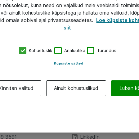
e nõusolekut, kuna need on vajalikud meie veebisaidi toimimi
või ainult kohustuslike küpsistega ja hallata oma valikuid, klõ
id omale sobival ajal privaatsusseadetes.
Loe küpsiste koh
siit
Kohustuslik
Analüütika
Turundus
Küpsiste sätted
Kinnitan valitud
Ainult kohustuslikud
Luban k
A
Jälgi meid
59 3591
LinkedIn