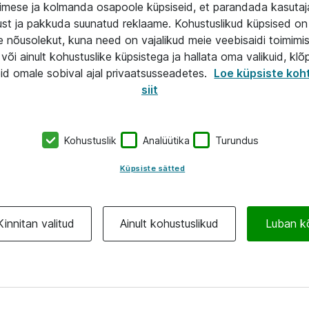
mese ja kolmanda osapoole küpsiseid, et parandada kasuta
klust ja pakkuda suunatud reklaame. Kohustuslikud küpsised on 
e nõusolekut, kuna need on vajalikud meie veebisaidi toimimi
või ainult kohustuslike küpsistega ja hallata oma valikuid, klõ
id omale sobival ajal privaatsusseadetes.
Loe küpsiste koh
siit
Kohustuslik
Analüütika
Turundus
Küpsiste sätted
Kinnitan valitud
Ainult kohustuslikud
Luban k