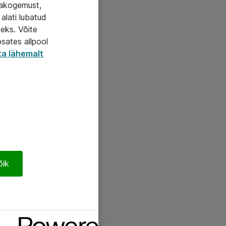
jakogemust,
alati lubatud
seks. Võite
psates allpool
ta lähemalt
õik