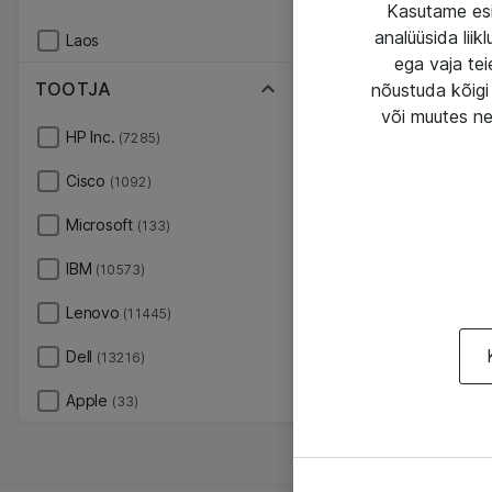
Kasutame esi
analüüsida lii
Laos
ega vaja tei
TOOTJA
nõustuda kõigi 
või muutes ne
HP Inc.
(7285)
Cisco
(1092)
Microsoft
(133)
IBM
(10573)
Lenovo
(11445)
Dell
(13216)
Apple
(33)