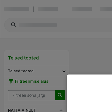
Teised tooted
Teised tooted
Filtreerimise alus
NÄITA AINULT