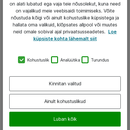
Garantii
on alati lubatud ega vaja teie nõusolekut, kuna need
on vajalikud meie veebisaidi toimimiseks. Võite
Turva- ja nõrkvoolulahendused
nõustuda kõigi või ainult kohustuslike küpsistega ja
hallata oma valikuid, klõpsates allpool või muutes
AS ATEA
neid omale sobival ajal privaatsusseadetes.
Loe
küpsiste kohta lähemalt siit
+372 659 3591
eShop@atea.ee
Kohustuslik
Analüütika
Turundus
Järvevana tee 7b, 10112 Tallinn
Atea kontaktid
Kinnitan valitud
Jälgi meid
Ainult kohustuslikud
LinkedIn
Luban kõik
Facebook
Instagram