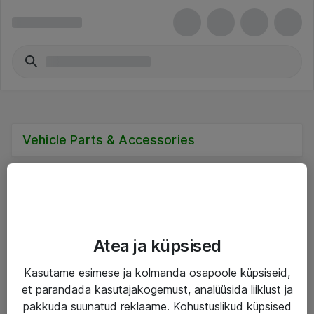
Vehicle Parts & Accessories
Teenused
Atea ja küpsised
IT taristu
Kasutame esimese ja kolmanda osapoole küpsiseid,
et parandada kasutajakogemust, analüüsida liiklust ja
Haldusteenused
pakkuda suunatud reklaame. Kohustuslikud küpsised