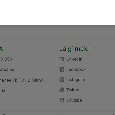
A
Jälgi meid
59 3591
LinkedIn
atea.ee
Facebook
Instagram
a tee 7b, 10112 Tallinn
Twitter
tid
Youtube