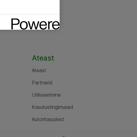
Ateast
Ateast
Partnerid
Utiliseerimine
Kasutustingimused
Autoritasudest