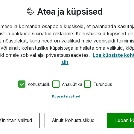
Atea ja küpsised
mese ja kolmanda osapoole küpsiseid, et parandada kasuta
klust ja pakkuda suunatud reklaame. Kohustuslikud küpsised on 
e nõusolekut, kuna need on vajalikud meie veebisaidi toimimi
või ainult kohustuslike küpsistega ja hallata oma valikuid, klõ
id omale sobival ajal privaatsusseadetes.
Loe küpsiste koh
siit
Kohustuslik
Analüütika
Turundus
Küpsiste sätted
Kinnitan valitud
Ainult kohustuslikud
Luban k