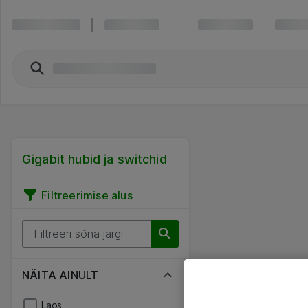
Gigabit hubid ja switchid
Filtreerimise alus
NÄITA AINULT
Laos