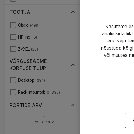
TOOTJA
Cisco
(499)
Kasutame esi
analüüsida lii
HP Inc.
(6)
ega vaja tei
nõustuda kõigi 
ZyXEL
(28)
või muutes ne
VÕRGUSEADME
KORPUSE TÜÜP
Desktop
(391)
Rack-mountable
(895)
PORTIDE ARV
-
Portide arv