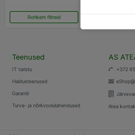
Rohkem filtreid
Teenused
AS ATE
IT taristu
+372 6
Haldusteenused
eShop@
Garantii
Järvevan
Turva- ja nõrkvoolulahendused
Atea kontak