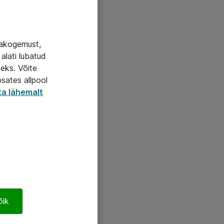
jakogemust,
alati lubatud
seks. Võite
psates allpool
ta lähemalt
õik