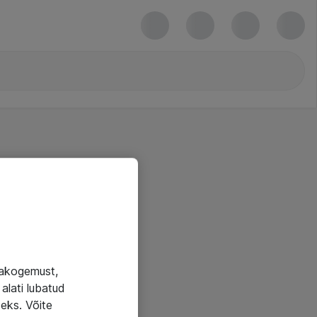
jakogemust,
alati lubatud
seks. Võite