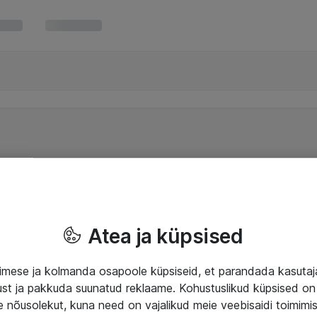
Atea ja küpsised
mese ja kolmanda osapoole küpsiseid, et parandada kasuta
klust ja pakkuda suunatud reklaame. Kohustuslikud küpsised on 
e nõusolekut, kuna need on vajalikud meie veebisaidi toimimi