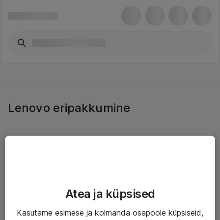
Lenovo eripakkumine
Eripakkumised
Atea ja küpsised
Teenused
Kasutame esimese ja kolmanda osapoole küpsiseid,