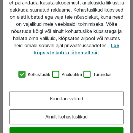
et parandada kasutajakogemust, analüüsida liiklust ja
IT taristu
pakkuda suunatud reklaame. Kohustuslikud küpsised
on alati lubatud ega vaja teie nõusolekut, kuna need
Haldusteenused
on vajalikud meie veebisaidi toimimiseks. Võite
Garantii
nõustuda kõigi või ainult kohustuslike küpsistega ja
hallata oma valikuid, klõpsates allpool või muutes
Turva- ja nõrkvoolulahendused
neid omale sobival ajal privaatsusseadetes.
Loe
küpsiste kohta lähemalt siit
AS ATEA
+372 659 3591
Kohustuslik
Analüütika
Turundus
eShop@atea.ee
Järvevana tee 7b, 10112 Tallinn
Kinnitan valitud
Atea kontaktid
Ainult kohustuslikud
Jälgi meid