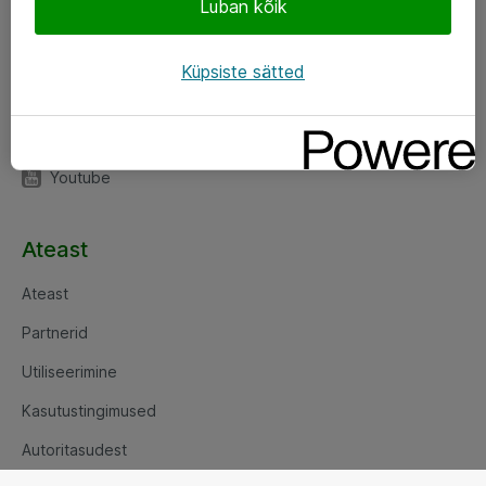
Luban kõik
LinkedIn
Facebook
Küpsiste sätted
Instagram
Twitter
Youtube
Ateast
Ateast
Partnerid
Utiliseerimine
Kasutustingimused
Autoritasudest