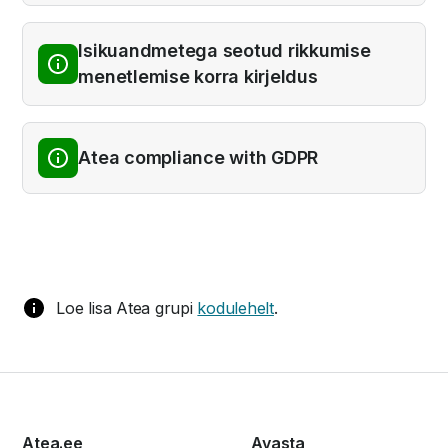
kirjeldus
Isikuandmetega seotud rikkumise
menetlemise korra kirjeldus
Atea compliance with GDPR
Loe lisa Atea grupi
kodulehelt
.
Atea.ee
Avasta