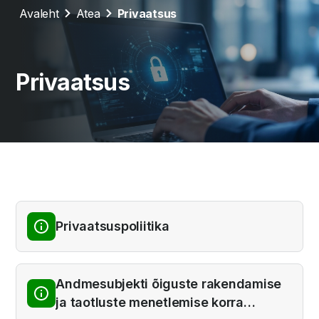
Avaleht
Atea
Privaatsus
Privaatsus
Privaatsuspoliitika
Andmesubjekti õiguste rakendamise
ja taotluste menetlemise korra