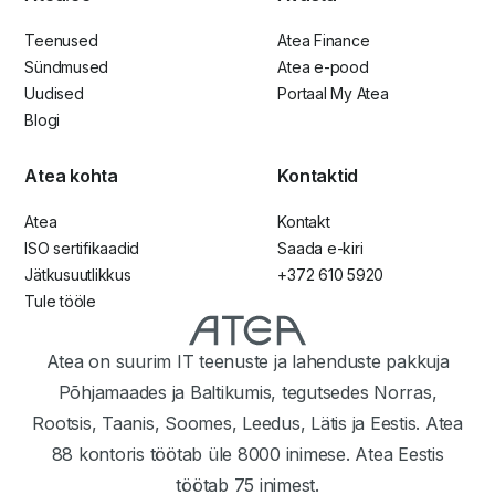
Teenused
Atea Finance
Sündmused
Atea e-pood
Uudised
Portaal My Atea
Blogi
Atea kohta
Kontaktid
Atea
Kontakt
ISO sertifikaadid
Saada e-kiri
Jätkusuutlikkus
+372 610 5920
Tule tööle
Atea on suurim IT teenuste ja lahenduste pakkuja
Põhjamaades ja Baltikumis, tegutsedes Norras,
Rootsis, Taanis, Soomes, Leedus, Lätis ja Eestis. Atea
88 kontoris töötab üle 8000 inimese. Atea Eestis
töötab 75 inimest.