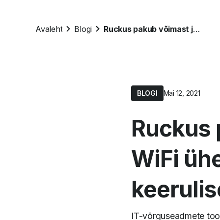
Avaleht
Blogi
Ruckus pakub võimast ja stabiilset WiFi ühendust ka kõige keerulisemates tingimustes
BLOGI
Mai 12, 2021
Ruckus p
WiFi üh
keeruli
IT-võrguseadmete toot