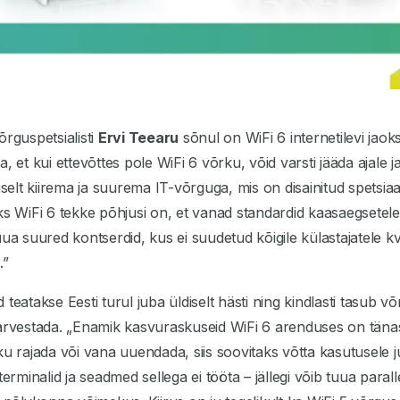
õrguspetsialisti
Ervi Teearu
sõnul on WiFi 6 internetilevi jao
, et kui ettevõttes pole WiFi 6 võrku, võid varsti jääda ajale ja
iselt kiirema ja suurema IT-võrguga, mis on disainitud spetsiaal
ks WiFi 6 tekke põhjusi on, et vanad standardid kaasaegsetele
ua suured kontserdid, kus ei suudetud kõigile külastajatele kval
.”
id teatakse Eesti turul juba üldiselt hästi ning kindlasti tasub
arvestada. „Enamik kasvuraskuseid WiFi 6 arenduses on tänas
ku rajada või vana uuendada, siis soovitaks võtta kasutusele j
terminalid ja seadmed sellega ei tööta – jällegi võib tuua parall