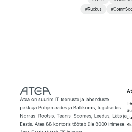
#
Ruckus
#
CommSc
At
Atea on suurim IT teenuste ja lahenduste
Te
pakkuja Põhjamaades ja Baltikumis, tegutsedes
Sü
Norras, Rootsis, Taanis, Soomes, Leedus, Lätis ja
Uu
Eestis. Atea 88 kontoris töötab üle 8000 inimese.
Bl