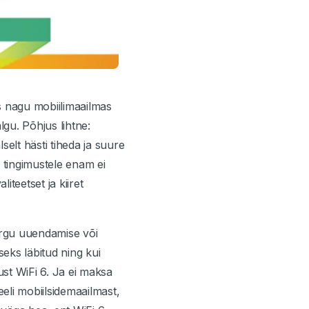
ks nagu mobiilimaailmas
lgu. Põhjus lihtne:
selt hästi tiheda ja suure
 tingimustele enam ei
iteetset ja kiiret
 võrgu uuendamise või
eks läbitud ning kui
ust WiFi 6. Ja ei maksa
eeli mobiilsidemaailmast,