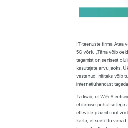
IT-teenuste firma Atea v
5G võrk. „Täna võib öelda
tegemist on senisest olul
kasutajate arvu jaoks. Ü
vastanud, näiteks võib tu
internetiühendust tagada
Ta lisab, et WiFi 6 eelise
ehitamise puhul sellega 
ettevõte plaanib uut võr
karta, et seetõttu vanad 