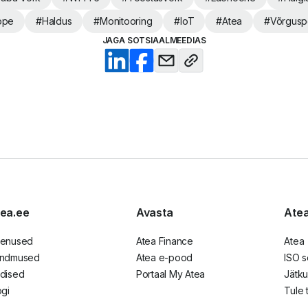
ope
#
Haldus
#
Monitooring
#
IoT
#
Atea
#
Võrguspe
JAGA SOTSIAALMEEDIAS
ea.ee
Avasta
Atea
enused
Atea Finance
Atea
ndmused
Atea e-pood
ISO s
dised
Portaal My Atea
Jätku
ogi
Tule 