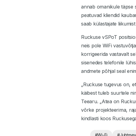
annab omanikule täpse st
peatuvad kliendid kauba
saab külastajate liikumis
Ruckuse vSPoT positsion
neis pole WiFi vastuvõtja
korrigeerida vastavalt se
sisenedes telefonile lüh
andmete põhjal seal enim
„Ruckuse tugevus on, et
käibest tuleb suurtele n
Teearu. „Atea on Ruckuse
võrke projekteerima, ra
kindlasti koos Ruckuseg
#
Wi-Fi
#
Juhtmev