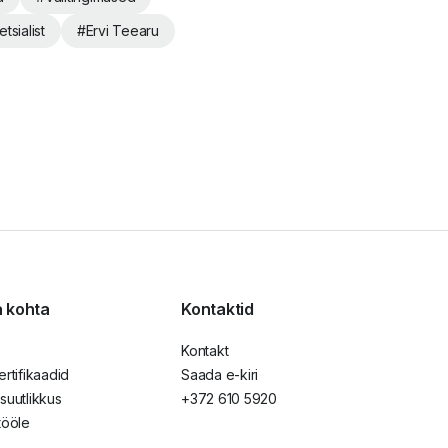
tsialist
#
Ervi Teearu
 kohta
Kontaktid
Kontakt
ertifikaadid
Saada e-kiri
suutlikkus
+372 610 5920
tööle