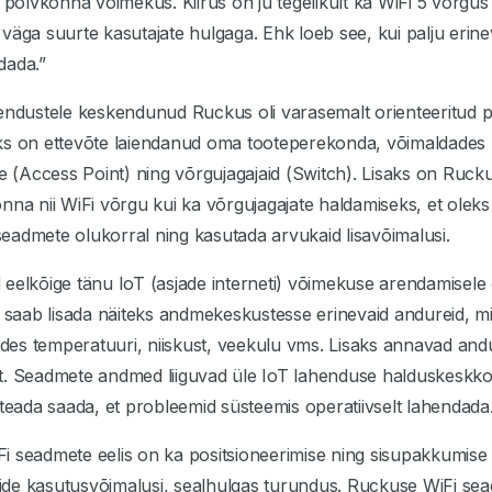
e põlvkonna võimekus. Kiirus on ju tegelikult ka WiFi 5 võrgus
väga suurte kasutajate hulgaga. Ehk loeb see, kui palju eri
dada.”
endustele keskendunud Ruckus oli varasemalt orienteeritud põ
ks on ettevõte laiendanud oma tooteperekonda, võimaldades n
(Access Point) ning võrgujagajaid (Switch). Lisaks on Ruck
nna nii WiFi võrgu kui ka võrgujagajate haldamiseks, et oleks
 seadmete olukorral ning kasutada arvukaid lisavõimalusi.
 eelkõige tänu IoT (asjade interneti) võimekuse arendamise
l saab lisada näiteks andmekeskustesse erinevaid andureid, mis
es temperatuuri, niiskust, veekulu vms. Lisaks annavad and
t. Seadmete andmed liiguvad üle IoT lahenduse halduskeskko
 teada saada, et probleemid süsteemis operatiivselt lahendada
 seadmete eelis on ka positsioneerimise ning sisupakkumise 
entide kasutusvõimalusi, sealhulgas turundus. Ruckuse WiFi s