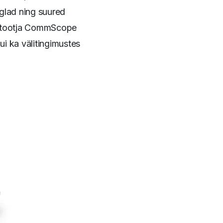
glad ning suured
te tootja CommScope
i ka välitingimustes