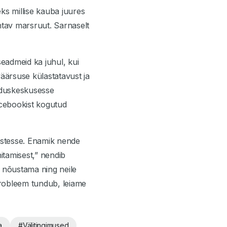
ks millise kauba juures
tav marsruut. Sarnaselt
eadmeid ka juhul, kui
väärsuse külastatavust ja
anduskeskusesse
acebookist kogutud
ustesse. Enamik nende
itamisest,” nendib
l nõustama ning neile
probleem tundub, leiame
a
#
Välitingimused