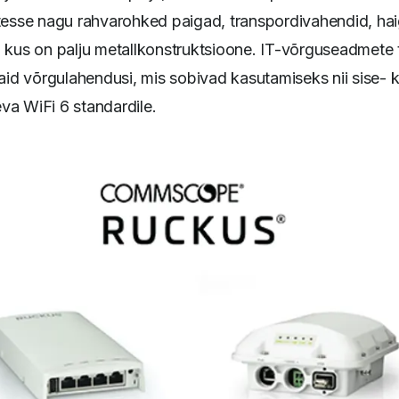
stesse nagu rahvarohked paigad, transpordivahendid, hai
, kus on palju metallkonstruktsioone. IT-võrguseadme
d võrgulahendusi, mis sobivad kasutamiseks nii sise- ku
va WiFi 6 standardile.