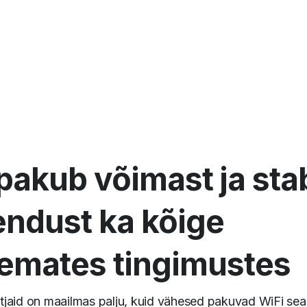
akub võimast ja stab
endust ka kõige
semates tingimustes
jaid on maailmas palju, kuid vähesed pakuvad WiFi se