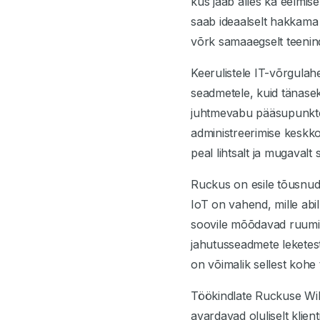
kus jääb alles ka eelmis
saab ideaalselt hakkama 
võrk samaaegselt teenin
Keerulistele IT-võrgulah
seadmetele, kuid tänase
juhtmevabu pääsupunkte 
administreerimise keskko
peal lihtsalt ja mugavalt
Ruckus on esile tõusnud
IoT on vahend, mille abi
soovile mõõdavad ruumid
jahutusseadmete leketes
on võimalik sellest kohe
Töökindlate Ruckuse WiFi
avardavad oluliselt kli