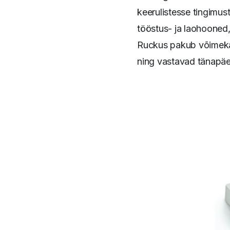
keerulistesse tingimu
tööstus- ja laohooned
Ruckus pakub võimekai
ning vastavad tänapäe