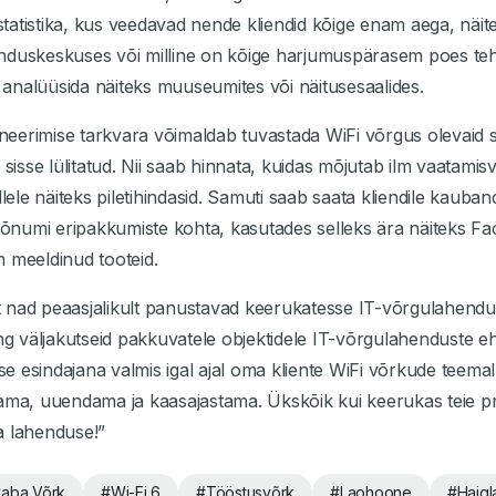
atistika, kus veedavad nende kliendid kõige enam aega, näite
nduskeskuses või milline on kõige harjumuspärasem poes teh
t analüüsida näiteks muuseumites või näitusesaalides.
eerimise tarkvara võimaldab tuvastada WiFi võrgus olevaid s
 sisse lülitatud. Nii saab hinnata, kuidas mõjutab ilm vaatamis
llele näiteks piletihindasid. Samuti saab saata kliendile kaub
isõnumi eripakkumiste kohta, kasutades selleks ära näiteks F
 meeldinud tooteid.
 nad peaasjalikult panustavad keerukatesse IT-võrgulahend
ing väljakutseid pakkuvatele objektidele IT-võrgulahenduste eh
 esindajana valmis igal ajal oma kliente WiFi võrkude teema
jama, uuendama ja kaasajastama. Ükskõik kui keerukas teie 
a lahenduse!”
aba Võrk
#
Wi-Fi 6
#
Tööstusvõrk
#
Laohoone
#
Haigl