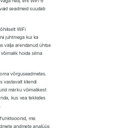
 väga hea, ent WiFi 6
nevaid seadmeid suudab
hiliselt WiFi
ii juhtmega kui ka
us välja arendanud ühtse
 võimalik hoida silma
le oma võrguseadmetes.
 vastavalt kliendi
urid märku võimalikest
nda, kus vea tekkides
.
funktsioonid, mis
eadmete andmete analüüs