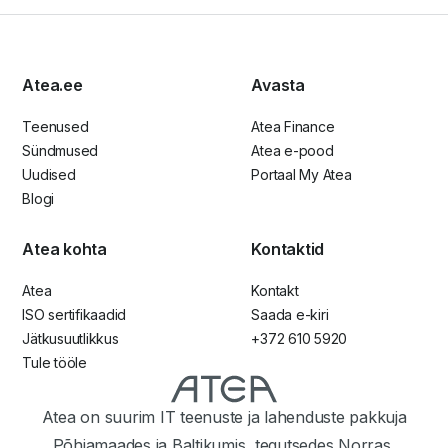
Atea.ee
Avasta
Teenused
Atea Finance
Sündmused
Atea e-pood
Uudised
Portaal My Atea
Blogi
Atea kohta
Kontaktid
Atea
Kontakt
ISO sertifikaadid
Saada e-kiri
Jätkusuutlikkus
+372 610 5920
Tule tööle
Atea on suurim IT teenuste ja lahenduste pakkuja
Põhjamaades ja Baltikumis, tegutsedes Norras,