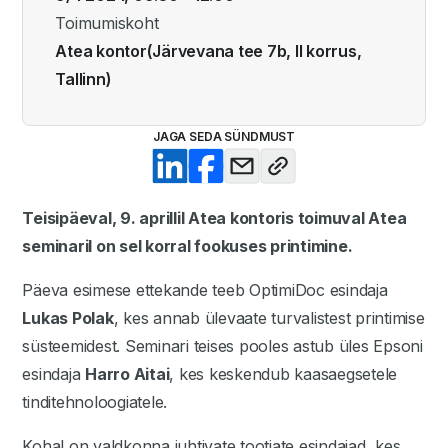
Toimumiskoht
Atea kontor(Järvevana tee 7b, II korrus,
Tallinn)
JAGA SEDA SÜNDMUST
Teisipäeval, 9. aprillil Atea kontoris toimuval Atea
seminaril on sel korral fookuses printimine.
Päeva esimese ettekande teeb OptimiDoc esindaja
Lukas Polak
, kes annab ülevaate turvalistest printimise
süsteemidest. Seminari teises pooles astub üles Epsoni
esindaja
Harro Aitai
, kes keskendub kaasaegsetele
tinditehnoloogiatele.
Kohal on valdkonna juhtivate tootjate esindajad, kes