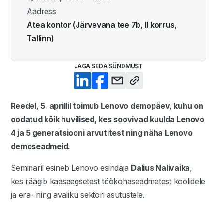
Aadress
Atea kontor (Järvevana tee 7b, II korrus,
Tallinn)
JAGA SEDA SÜNDMUST
Reedel, 5. aprillil toimub Lenovo demopäev, kuhu on
oodatud kõik huvilised, kes soovivad kuulda Lenovo
4 ja 5 generatsiooni arvutitest ning näha Lenovo
demoseadmeid.
Seminaril esineb Lenovo esindaja
Dalius Nalivaika
,
kes räägib kaasaegsetest töökohaseadmetest koolidele
ja era- ning avaliku sektori asutustele.