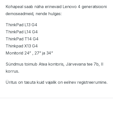
Kohapeal saab näha erinevaid Lenovo 4 generatsiooni
demoseadmeid, nende hulgas:
ThinkPad L13 G4
ThinkPad L14 G4
ThinkPad T14 G4
Thinkpad X13 G4
Monitorid 24” , 27” ja 34”
Sündmus toimub Atea kontoris, Järvevana tee 7b, II
korrus.
Üritus on tasuta kuid vajalik on eelnev registreerumine.