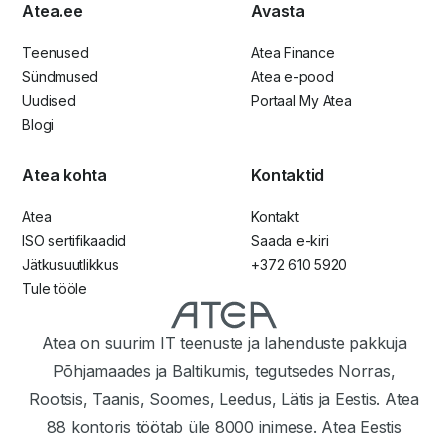
Atea.ee
Avasta
Teenused
Atea Finance
Sündmused
Atea e-pood
Uudised
Portaal My Atea
Blogi
Atea kohta
Kontaktid
Atea
Kontakt
ISO sertifikaadid
Saada e-kiri
Jätkusuutlikkus
+372 610 5920
Tule tööle
Atea on suurim IT teenuste ja lahenduste pakkuja
Põhjamaades ja Baltikumis, tegutsedes Norras,
Rootsis, Taanis, Soomes, Leedus, Lätis ja Eestis. Atea
88 kontoris töötab üle 8000 inimese. Atea Eestis