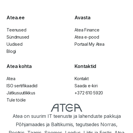
Atea.ee
Avasta
Teenused
Atea Finance
Sündmused
Atea e-pood
Uudised
Portaal My Atea
Blogi
Atea kohta
Kontaktid
Atea
Kontakt
ISO sertifikaadid
Saada e-kiri
Jätkusuutlikkus
+372 610 5920
Tule tööle
Atea on suurim IT teenuste ja lahenduste pakkuja
Põhjamaades ja Baltikumis, tegutsedes Norras,
Rootsis, Taanis, Soomes, Leedus, Lätis ja Eestis. Atea