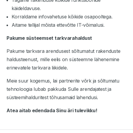
Tagame rakenduse kõikide funktsioonide
käideldavuse.
Korraldame infovahetuse kõikide osapooltega.
Aitame tellijal mõista ettevõtte IT-võimalusi.
Pakume süsteemset tarkvarahaldust
Pakume tarkvara arendusest sõltumatut rakenduste
haldusteenust, mille eelis on süsteemne lähenemine
erinevatele tarkvara liikidele.
Meie suur kogemus, lai partnerite võrk ja sõltumatu
tehnoloogia lubab pakkuda Sulle arendajatest ja
süsteemihalduritest tõhusamaid lahendusi.
Atea aitab edendada Sinu äri tulevikku!