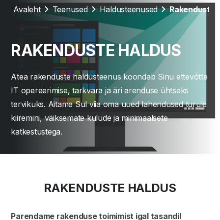
Avaleht
Teenused
Haldusteenused
Rakenduste 
RAKENDUSTE HALDUS
Atea rakenduste haldusteenus koondab Sinu ettevõtte
IT opereerimise, tarkvara ja äri arenduse ühtseks
tervikuks. Aitame Sul viia oma uued lahendused turule
kiiremini, väiksemate kulude ja minimaalsete
katkestustega.
RAKENDUSTE HALDUS
Parendame rakenduse toimimist igal tasandil