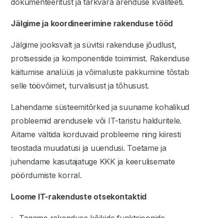
dokumenteeritust ja tarkvara arenduse kvaliteeti.
Jälgime ja koordineerimine rakenduse tööd
Jälgime jooksvalt ja süvitsi rakenduse jõudlust,
protsesside ja komponentide toimimist. Rakenduse
käitumise analüüs ja võimaluste pakkumine tõstab
selle töövõimet, turvalisust ja tõhusust.
Lahendame süsteemitõrked ja suuname kohalikud
probleemid arendusele või IT-taristu halduritele.
Aitame vältida korduvaid probleeme ning kiiresti
teostada muudatusi ja uuendusi. Toetame ja
juhendame kasutajatuge KKK ja keerulisemate
pöördumiste korral.
Loome IT-rakenduste otsekontaktid