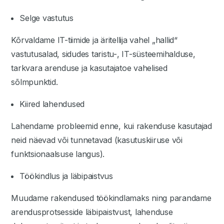
Selge vastutus
Kõrvaldame IT-tiimide ja äritellija vahel „hallid“
vastutusalad, sidudes taristu-, IT-süsteemihalduse,
tarkvara arenduse ja kasutajatoe vahelised
sõlmpunktid.
Kiired lahendused
Lahendame probleemid enne, kui rakenduse kasutajad
neid näevad või tunnetavad (kasutuskiiruse või
funktsionaalsuse langus).
Töökindlus ja läbipaistvus
Muudame rakendused töökindlamaks ning parandame
arendusprotsesside läbipaistvust, lahenduse