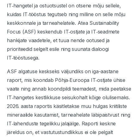
IT‑hangetel ja ostuotsustel on otsene mõju sellele,
kuidas IT‑tööstus tegutseb ning milline on selle mõju
keskkonnale ja tarneahelatele. Atea Sustainability
Focus (ASF) keskendub IT‑ostjate ja IT‑seadmete
hankijate vaadetele, et tuua nende ootused ja
prioriteedid selgelt esile ning suunata dialoogi
IT‑tööstusega.
ASF algatuse keskseks väljundiks on iga-aastane
raport, mis koondab Põhja‑Euroopa IT‑ostjate ühise
vaate ning annab koondpildi teemadest, mida peetakse
IT‑hangetes kestlikkuse seisukohalt kõige olulisemaks.
2026. aasta raportis käsitletakse muu hulgas kriitiliste
mineraalide kasutamist, tarneahelate läbipaistvust ning
IT‑lahenduste tegelikku jalajälge. Raporti keskne
järeldus on, et vastutustundlikkus ei ole pelgalt