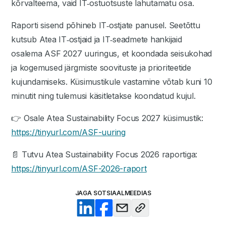
kõrvalteema, vaid IT‑ostuotsuste lahutamatu osa.
Raporti sisend põhineb IT‑ostjate panusel. Seetõttu
kutsub Atea IT‑ostjaid ja IT‑seadmete hankijaid
osalema ASF 2027 uuringus, et koondada seisukohad
ja kogemused järgmiste soovituste ja prioriteetide
kujundamiseks. Küsimustikule vastamine võtab kuni 10
minutit ning tulemusi käsitletakse koondatud kujul.
👉 Osale Atea Sustainability Focus 2027 küsimustik:
https://tinyurl.com/ASF-uuring
📄 Tutvu Atea Sustainability Focus 2026 raportiga:
https://tinyurl.com/ASF-2026-raport
JAGA SOTSIAALMEEDIAS