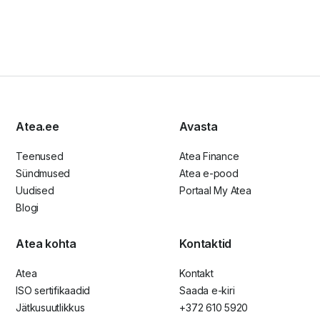
Atea.ee
Avasta
Teenused
Atea Finance
Sündmused
Atea e-pood
Uudised
Portaal My Atea
Blogi
Atea kohta
Kontaktid
Atea
Kontakt
ISO sertifikaadid
Saada e-kiri
Jätkusuutlikkus
+372 610 5920