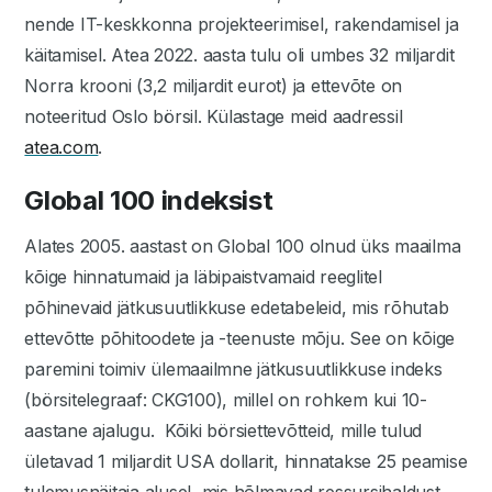
nende IT-keskkonna projekteerimisel, rakendamisel ja
käitamisel. Atea 2022. aasta tulu oli umbes 32 miljardit
Norra krooni (3,2 miljardit eurot) ja ettevõte on
noteeritud Oslo börsil. Külastage meid aadressil
atea.com
.
Global 100 indeksist
Alates 2005. aastast on Global 100 olnud üks maailma
kõige hinnatumaid ja läbipaistvamaid reeglitel
põhinevaid jätkusuutlikkuse edetabeleid, mis rõhutab
ettevõtte põhitoodete ja -teenuste mõju. See on kõige
paremini toimiv ülemaailmne jätkusuutlikkuse indeks
(börsitelegraaf: CKG100), millel on rohkem kui 10-
aastane ajalugu. Kõiki börsiettevõtteid, mille tulud
ületavad 1 miljardit USA dollarit, hinnatakse 25 peamise