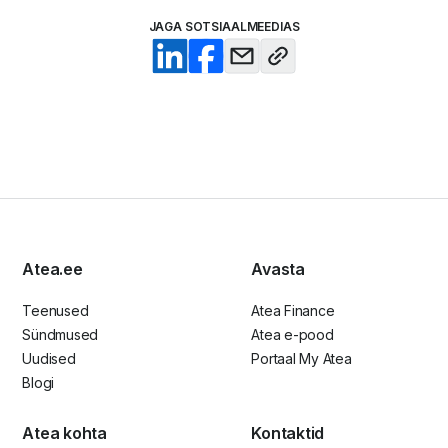
JAGA SOTSIAALMEEDIAS
Atea.ee
Avasta
Teenused
Atea Finance
Sündmused
Atea e-pood
Uudised
Portaal My Atea
Blogi
Atea kohta
Kontaktid