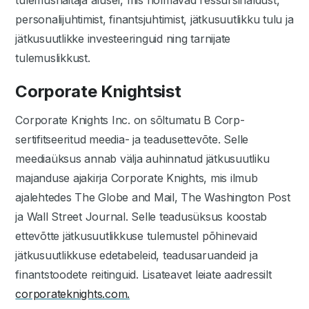
tulemusnäitaja alusel, mis hõlmavad ressursihaldust,
personalijuhtimist, finantsjuhtimist, jätkusuutlikku tulu ja
jätkusuutlikke investeeringuid ning tarnijate
tulemuslikkust.
Corporate Knightsist
Corporate Knights Inc. on sõltumatu B Corp-
sertifitseeritud meedia- ja teadusettevõte. Selle
meediaüksus annab välja auhinnatud jätkusuutliku
majanduse ajakirja Corporate Knights, mis ilmub
ajalehtedes The Globe and Mail, The Washington Post
ja Wall Street Journal. Selle teadusüksus koostab
ettevõtte jätkusuutlikkuse tulemustel põhinevaid
jätkusuutlikkuse edetabeleid, teadusaruandeid ja
finantstoodete reitinguid. Lisateavet leiate aadressilt
corporateknights.com.