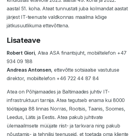
kindlustas ettevõte 2023. aastal 49. koha ja 2022.
aastal 51. koha. Ateat tunnustati juba kolmandat aastat
järjest IT-teenuste valdkonnas maailma kõige
jätkusuutlikuma ettevõttena.
Lisateave
Robert Giori
, Atea ASA finantsjuht, mobiiltelefon +47
934 09 188
Andreas Antonsen
, ettevõtte sotsiaalse vastutuse
direktor, mobiiltelefon +46 722 44 87 84
Atea on Põhjamaades ja Baltimaades juhtiv IT-
infrastruktuuri tarnija. Atea tegutseb enama kui 8000
töötajaga 88 linnas Norras, Rootsis, Taanis, Soomes,
Leedus, Lätis ja Eestis. Atea pakub juhtivate
ülemaailmsete müüjate riist- ja tarkvara ning pakub
nõustamis- ja tehnilisi teenuseid, et toetada oma kliente