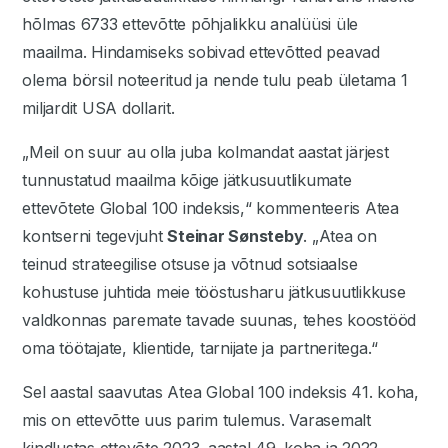
hõlmas 6733 ettevõtte põhjalikku analüüsi üle
maailma. Hindamiseks sobivad ettevõtted peavad
olema börsil noteeritud ja nende tulu peab ületama 1
miljardit USA dollarit.
„Meil on suur au olla juba kolmandat aastat järjest
tunnustatud maailma kõige jätkusuutlikumate
ettevõtete Global 100 indeksis,“ kommenteeris Atea
kontserni tegevjuht
Steinar Sønsteby
. „Atea on
teinud strateegilise otsuse ja võtnud sotsiaalse
kohustuse juhtida meie tööstusharu jätkusuutlikkuse
valdkonnas paremate tavade suunas, tehes koostööd
oma töötajate, klientide, tarnijate ja partneritega.“
Sel aastal saavutas Atea Global 100 indeksis 41. koha,
mis on ettevõtte uus parim tulemus. Varasemalt