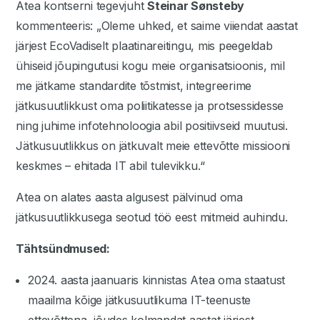
Atea kontserni tegevjuht
Steinar Sønsteby
kommenteeris: „Oleme uhked, et saime viiendat aastat
järjest EcoVadiselt plaatinareitingu, mis peegeldab
ühiseid jõupingutusi kogu meie organisatsioonis, mil
me jätkame standardite tõstmist, integreerime
jätkusuutlikkust oma poliitikatesse ja protsessidesse
ning juhime infotehnoloogia abil positiivseid muutusi.
Jätkusuutlikkus on jätkuvalt meie ettevõtte missiooni
keskmes – ehitada IT abil tulevikku.“
Atea on alates aasta algusest pälvinud oma
jätkusuutlikkusega seotud töö eest mitmeid auhindu.
Tähtsündmused:
2024. aasta jaanuaris kinnistas Atea oma staatust
maailma kõige jätkusuutlikuma IT-teenuste