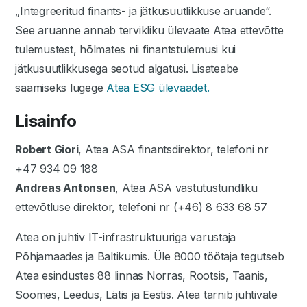
„Integreeritud finants- ja jätkusuutlikkuse aruande“.
See aruanne annab tervikliku ülevaate Atea ettevõtte
tulemustest, hõlmates nii finantstulemusi kui
jätkusuutlikkusega seotud algatusi. Lisateabe
saamiseks lugege
Atea ESG ülevaadet.
Lisainfo
Robert Giori
, Atea ASA finantsdirektor, telefoni nr
+47 934 09 188
Andreas Antonsen
, Atea ASA vastutustundliku
ettevõtluse direktor, telefoni nr (+46) 8 633 68 57
Atea on juhtiv IT-infrastruktuuriga varustaja
Põhjamaades ja Baltikumis. Üle 8000 töötaja tegutseb
Atea esindustes 88 linnas Norras, Rootsis, Taanis,
Soomes, Leedus, Lätis ja Eestis. Atea tarnib juhtivate