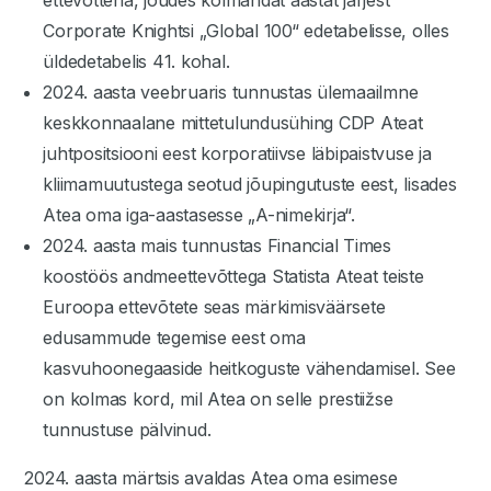
ettevõttena, jõudes kolmandat aastat järjest
Corporate Knightsi „Global 100“ edetabelisse, olles
üldedetabelis 41. kohal.
2024. aasta veebruaris tunnustas ülemaailmne
keskkonnaalane mittetulundusühing CDP Ateat
juhtpositsiooni eest korporatiivse läbipaistvuse ja
kliimamuutustega seotud jõupingutuste eest, lisades
Atea oma iga-aastasesse „A-nimekirja“.
2024. aasta mais tunnustas Financial Times
koostöös andmeettevõttega Statista Ateat teiste
Euroopa ettevõtete seas märkimisväärsete
edusammude tegemise eest oma
kasvuhoonegaaside heitkoguste vähendamisel. See
on kolmas kord, mil Atea on selle prestiižse
tunnustuse pälvinud.
2024. aasta märtsis avaldas Atea oma esimese