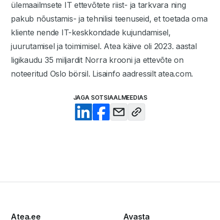
ülemaailmsete IT ettevõtete riist- ja tarkvara ning
pakub nõustamis- ja tehnilisi teenuseid, et toetada oma
kliente nende IT-keskkondade kujundamisel,
juurutamisel ja toimimisel. Atea käive oli 2023. aastal
ligikaudu 35 miljardit Norra krooni ja ettevõte on
noteeritud Oslo börsil. Lisainfo aadressilt atea.com.
JAGA SOTSIAALMEEDIAS
Atea.ee
Avasta