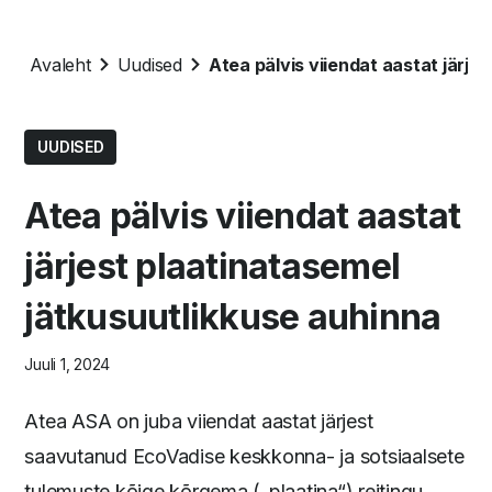
Avaleht
Uudised
Atea pälvis viiendat aastat järje
UUDISED
Atea pälvis viiendat aastat
järjest plaatinatasemel
jätkusuutlikkuse auhinna
Juuli 1, 2024
Atea ASA on juba viiendat aastat järjest
saavutanud EcoVadise keskkonna- ja sotsiaalsete
tulemuste kõige kõrgema („plaatina“) reitingu,