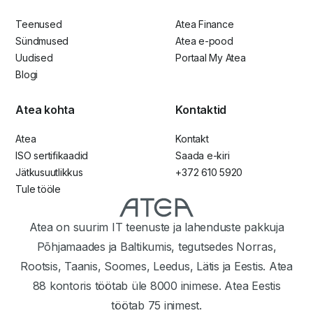
Teenused
Atea Finance
Sündmused
Atea e-pood
Uudised
Portaal My Atea
Blogi
Atea kohta
Kontaktid
Atea
Kontakt
ISO sertifikaadid
Saada e-kiri
Jätkusuutlikkus
+372 610 5920
Tule tööle
Atea on suurim IT teenuste ja lahenduste pakkuja
Põhjamaades ja Baltikumis, tegutsedes Norras,
Rootsis, Taanis, Soomes, Leedus, Lätis ja Eestis. Atea
88 kontoris töötab üle 8000 inimese. Atea Eestis
töötab 75 inimest.