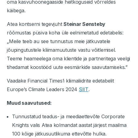
oma kasvuhoonegaaside heitkoguseid võrreldes
käibega.
Atea kontserni tegevjuht
Steinar Sønsteby
rõõmustas püsiva koha üle eelnimetatud edetabelis:
„Meile teeb au see tunnustus meie jätkuvatele
jõupingutustele kliimamuutuste vastu võitlemisel.
Teeme heameelega oma klientide ja partneritega veelgi
tihedamat koostööd uute eesmärkide saavutamiseks.”
Vaadake Financial Times’i kliimaliidrite edetabelit
Europe’s Climate Leaders 2024
SIIT
.
Muud saavutused:
Tunnustatud teadus- ja meediaettevõte Corporate
Knights valis Atea kolmandat aastat järjest maailma
100 kõige jätkusuutlikuma ettevõtte hulka.