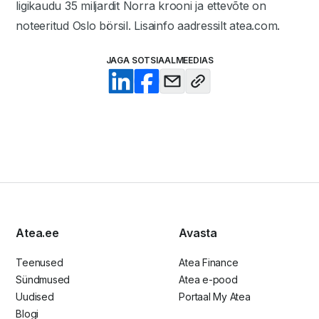
ligikaudu 35 miljardit Norra krooni ja ettevõte on
noteeritud Oslo börsil. Lisainfo aadressilt atea.com.
JAGA SOTSIAALMEEDIAS
Atea.ee
Avasta
Teenused
Atea Finance
Sündmused
Atea e-pood
Uudised
Portaal My Atea
Blogi