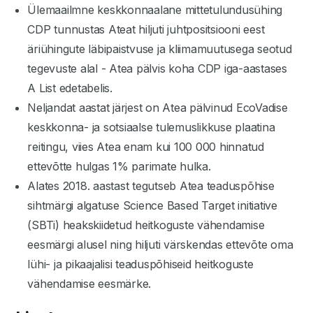
Ülemaailmne keskkonnaalane mittetulundusühing
CDP tunnustas Ateat hiljuti juhtpositsiooni eest
äriühingute läbipaistvuse ja kliimamuutusega seotud
tegevuste alal - Atea pälvis koha CDP iga-aastases
A List edetabelis.
Neljandat aastat järjest on Atea pälvinud EcoVadise
keskkonna- ja sotsiaalse tulemuslikkuse plaatina
reitingu, viies Atea enam kui 100 000 hinnatud
ettevõtte hulgas 1% parimate hulka.
Alates 2018. aastast tegutseb Atea teaduspõhise
sihtmärgi algatuse Science Based Target initiative
(SBTi) heakskiidetud heitkoguste vähendamise
eesmärgi alusel ning hiljuti värskendas ettevõte oma
lühi- ja pikaajalisi teaduspõhiseid heitkoguste
vähendamise eesmärke.