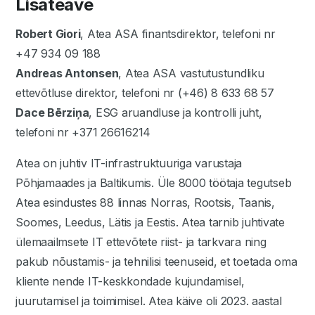
Lisateave
Robert Giori
, Atea ASA finantsdirektor, telefoni nr
+47 934 09 188
Andreas Antonsen
, Atea ASA vastutustundliku
ettevõtluse direktor, telefoni nr (+46) 8 633 68 57
Dace Bērziņa
, ESG aruandluse ja kontrolli juht,
telefoni nr +371 26616214
Atea on juhtiv IT-infrastruktuuriga varustaja
Põhjamaades ja Baltikumis. Üle 8000 töötaja tegutseb
Atea esindustes 88 linnas Norras, Rootsis, Taanis,
Soomes, Leedus, Lätis ja Eestis. Atea tarnib juhtivate
ülemaailmsete IT ettevõtete riist- ja tarkvara ning
pakub nõustamis- ja tehnilisi teenuseid, et toetada oma
kliente nende IT-keskkondade kujundamisel,
juurutamisel ja toimimisel. Atea käive oli 2023. aastal