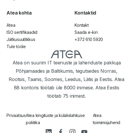
Atea kohta
Kontaktid
Atea
Kontakt
ISO sertifikaadid
Saada e-kiri
Jätkusuutlikkus
+372 610 5920
Tule tööle
Atea on suurim IT teenuste ja lahenduste pakkuja
Põhjamaades ja Baltikumis, tegutsedes Norras,
Rootsis, Taanis, Soomes, Leedus, Lätis ja Eestis. Atea
88 kontoris töötab üle 8000 inimese. Atea Eestis
töötab 75 inimest.
Privaatsus
Atea kingituste ja külalislahkuse
Atea
poliitika
toimimisjuhend