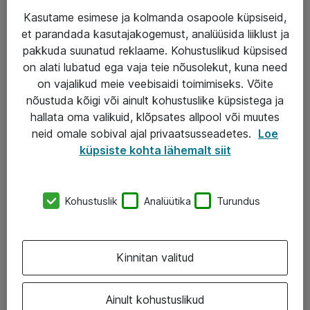
Kasutame esimese ja kolmanda osapoole küpsiseid,
et parandada kasutajakogemust, analüüsida liiklust ja
Teenused
pakkuda suunatud reklaame. Kohustuslikud küpsised
on alati lubatud ega vaja teie nõusolekut, kuna need
IT taristu
on vajalikud meie veebisaidi toimimiseks. Võite
Haldusteenused
nõustuda kõigi või ainult kohustuslike küpsistega ja
hallata oma valikuid, klõpsates allpool või muutes
Garantii
neid omale sobival ajal privaatsusseadetes.
Loe
Turva- ja nõrkvoolulahendused
küpsiste kohta lähemalt siit
AS ATEA
Kohustuslik
Analüütika
Turundus
+372 659 3591
eShop@atea.ee
Kinnitan valitud
Järvevana tee 7b, 10112 Tallinn
Ainult kohustuslikud
Atea kontaktid