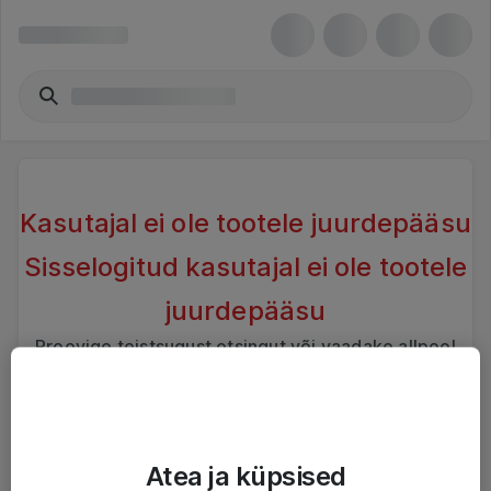
Kasutajal ei ole tootele juurdepääsu
Sisselogitud kasutajal ei ole tootele
juurdepääsu
Proovige teistsugust otsingut või vaadake allpool
sarnaseid tooteid
Atea ja küpsised