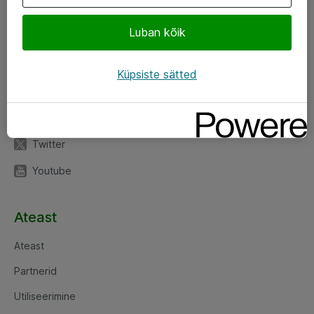
Luban kõik
Jälgi meid
LinkedIn
Küpsiste sätted
Facebook
Instagram
Twitter
Youtube
Ateast
Ateast
Partnerid
Utiliseerimine