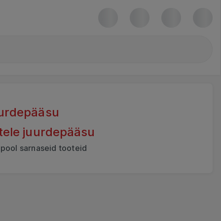
juurdepääsu
otele juurdepääsu
lpool sarnaseid tooteid