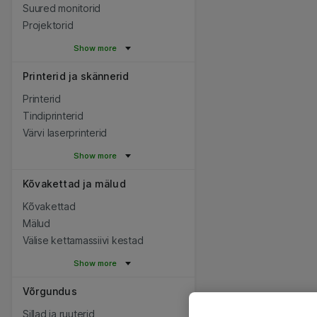
Suured monitorid
Projektorid
Show more
Printerid ja skännerid
Printerid
Tindiprinterid
Värvi laserprinterid
Show more
Kõvakettad ja mälud
Kõvakettad
Mälud
Välise kettamassiivi kestad
Show more
Võrgundus
Sillad ja ruuterid