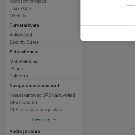
Microsoft Windows
Linux / Unix
OS Suites
Turvatarkvara
Antiviirused
Security Suites
Sidevahendid
Mobiiltelefonid
iPhone
Telefonid
Navigatsiooniseadmed
Kaasaskantavad GPS vastuvõtjad
GPS moodulid
GPS toiteadapterid ja akud
Show more
Audio ja video