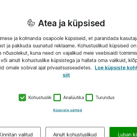
Atea ja küpsised
mese ja kolmanda osapoole küpsiseid, et parandada kasuta
klust ja pakkuda suunatud reklaame. Kohustuslikud küpsised on 
e nõusolekut, kuna need on vajalikud meie veebisaidi toimimi
või ainult kohustuslike küpsistega ja hallata oma valikuid, klõ
id omale sobival ajal privaatsusseadetes.
Loe küpsiste koh
siit
Kohustuslik
Analüütika
Turundus
Küpsiste sätted
Kinnitan valitud
Ainult kohustuslikud
Luban k