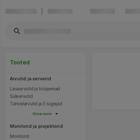
Tooted
Arvutid ja serverid
Lauaarvutid ja tööjaamad
Sülearvutid
Tahvelarvutid ja E-lugejad
Show more
Monitorid ja projektorid
Monitorid