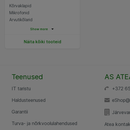
Kõrvaklapid
Mikrofonid
Arvutikõlarid
Show more
Näita kõiki tooteid
Teenused
AS ATE
IT taristu
+372 6
Haldusteenused
eShop@
Garantii
Järvevan
Turva- ja nõrkvoolulahendused
Atea kontak