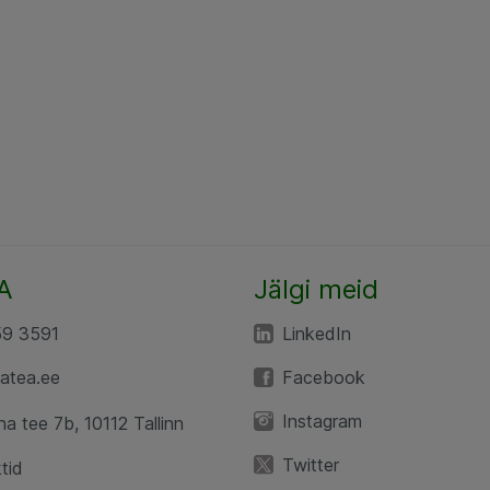
A
Jälgi meid
59 3591
LinkedIn
atea.ee
Facebook
Instagram
a tee 7b, 10112 Tallinn
Twitter
tid