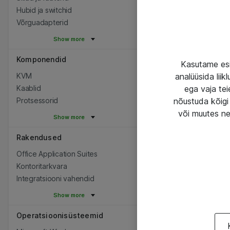
Hubid ja switchid
Võrguadapterid
Show more
Komponendid
Kasutame esi
KVM
analüüsida lii
Kaablid
ega vaja tei
Protsessorid
nõustuda kõigi 
või muutes ne
Show more
Rakendused
Office Application Suites
Kontoritarkvara
Integratsiooni vahendid
Show more
Operatsioonisüsteemid