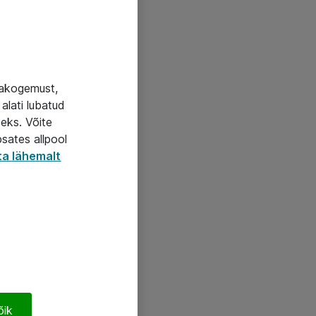
jakogemust,
alati lubatud
seks. Võite
psates allpool
ta lähemalt
õik