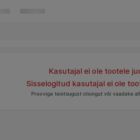
Kasutajal ei ole tootele 
Sisselogitud kasutajal ei ole to
Proovige teistsugust otsingut või vaadake al