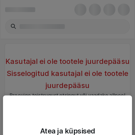
Kasutajal ei ole tootele juurdepääsu
Sisselogitud kasutajal ei ole tootele
juurdepääsu
Proovige teistsugust otsingut või vaadake allpool
sarnaseid tooteid
Atea ja küpsised