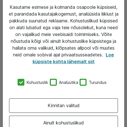
Kasutame esimese ja kolmanda osapoole küpsiseid,
et parandada kasutajakogemust, analüüsida liiklust ja
Teenused
pakkuda suunatud reklaame. Kohustuslikud küpsised
on alati lubatud ega vaja teie nõusolekut, kuna need
IT taristu
on vajalikud meie veebisaidi toimimiseks. Võite
Haldusteenused
nõustuda kõigi või ainult kohustuslike küpsistega ja
hallata oma valikuid, klõpsates allpool või muutes
Garantii
neid omale sobival ajal privaatsusseadetes.
Loe
Turva- ja nõrkvoolulahendused
küpsiste kohta lähemalt siit
AS ATEA
Kohustuslik
Analüütika
Turundus
+372 659 3591
eShop@atea.ee
Kinnitan valitud
Järvevana tee 7b, 10112 Tallinn
Ainult kohustuslikud
Atea kontaktid