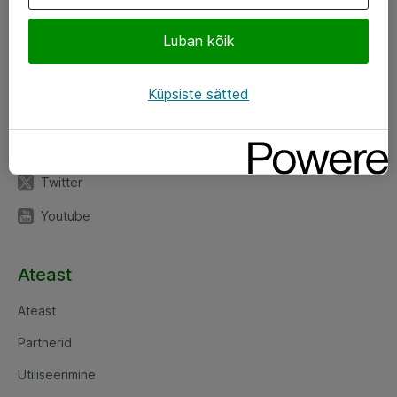
Luban kõik
Jälgi meid
LinkedIn
Küpsiste sätted
Facebook
Instagram
Twitter
Youtube
Ateast
Ateast
Partnerid
Utiliseerimine