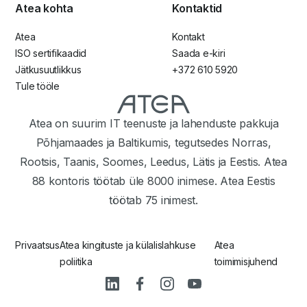
Atea kohta
Kontaktid
Atea
Kontakt
ISO sertifikaadid
Saada e-kiri
Jätkusuutlikkus
+372 610 5920
Tule tööle
Atea on suurim IT teenuste ja lahenduste pakkuja
Põhjamaades ja Baltikumis, tegutsedes Norras,
Rootsis, Taanis, Soomes, Leedus, Lätis ja Eestis. Atea
88 kontoris töötab üle 8000 inimese. Atea Eestis
töötab 75 inimest.
Privaatsus
Atea kingituste ja külalislahkuse
Atea
poliitika
toimimisjuhend