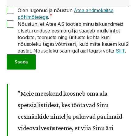
Olen lugenud ja nõustun
Atea andmekaitse
põhimõtetega
.
Nõustun, et Atea AS töötleb minu isikuandmeid
otseturunduse eesmärgil ja saadab mulle infot
toodete, teenuste ning ürituste kohta kuni
nõusoleku tagasivõtmiseni, kuid mitte kauem kui 2
aastat. Nõusoleku saan igal ajal tagasi võtta
SIIT
.
Saada
”
Meie meeskond koosneb oma ala
spetsialistidest, kes töötavad Sinu
eesmärkide nimel ja pakuvad parimaid
videovalvesüsteeme, et viia Sinu äri