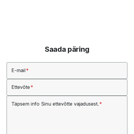
LÄBIPÄÄSUSÜSTEEMID
HOOLDUS
Saada päring
E-mail
Ettevõte
Täpsem info Sinu ettevõtte vajadusest.