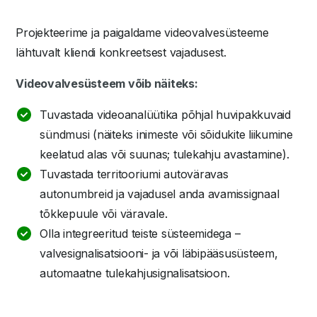
Projekteerime ja paigaldame videovalvesüsteeme
lähtuvalt kliendi konkreetsest vajadusest.
Videovalvesüsteem võib näiteks:
Tuvastada videoanalüütika põhjal huvipakkuvaid
sündmusi (näiteks inimeste või sõidukite liikumine
keelatud alas või suunas; tulekahju avastamine).
Tuvastada territooriumi autoväravas
autonumbreid ja vajadusel anda avamissignaal
tõkkepuule või väravale.
Olla integreeritud teiste süsteemidega –
valvesignalisatsiooni- ja või läbipääsusüsteem,
automaatne tulekahjusignalisatsioon.