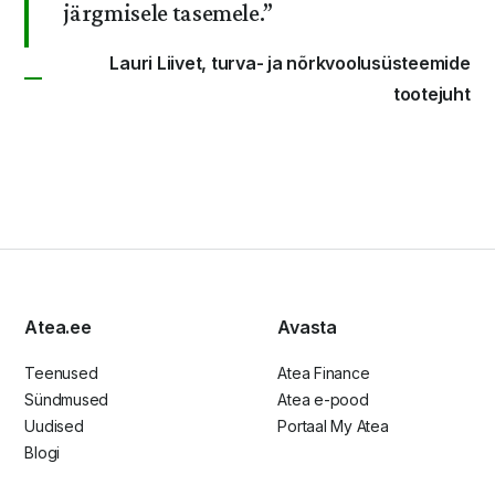
järgmisele tasemele.
”
Lauri Liivet, turva- ja nõrkvoolusüsteemide
tootejuht
Atea.ee
Avasta
Teenused
Atea Finance
Sündmused
Atea e-pood
Uudised
Portaal My Atea
Blogi