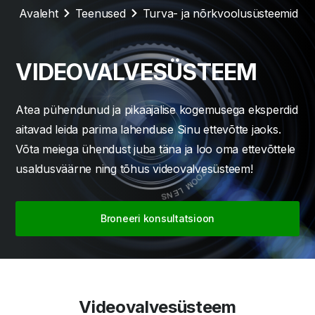
Avaleht
Teenused
Turva- ja nõrkvoolusüsteemid
VIDEOVALVESÜSTEEM
Atea pühendunud ja pikaajalise kogemusega eksperdid
aitavad leida parima lahenduse Sinu ettevõtte jaoks.
Võta meiega ühendust juba täna ja loo oma ettevõttele
usaldusväärne ning tõhus videovalvesüsteem!
Broneeri konsultatsioon
Videovalvesüsteem