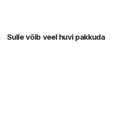
Sulle võib veel huvi pakkuda
TEENUSED
TEENUSED
TEENUSED
VALVESIGNALISATSIOONI-
TURVA-JA
KAITSELAHEN
JA
NÕRKVOOLUSÜSTEEMIDE