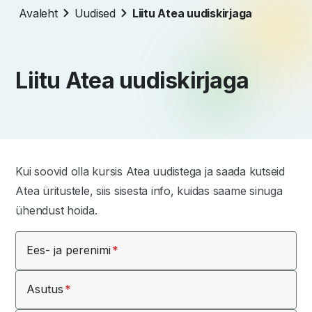
Avaleht
Uudised
Liitu Atea uudiskirjaga
Liitu Atea uudiskirjaga
Kui soovid olla kursis Atea uudistega ja saada kutseid
Atea üritustele, siis sisesta info, kuidas saame sinuga
ühendust hoida.
Ees- ja perenimi
Asutus