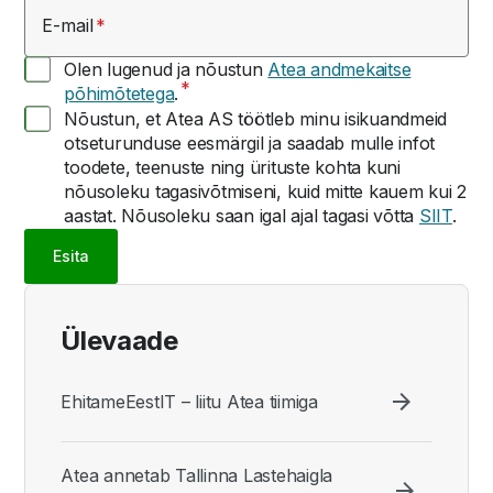
E-mail
Olen lugenud ja nõustun
Atea andmekaitse
põhimõtetega
.
Nõustun, et Atea AS töötleb minu isikuandmeid
otseturunduse eesmärgil ja saadab mulle infot
toodete, teenuste ning ürituste kohta kuni
nõusoleku tagasivõtmiseni, kuid mitte kauem kui 2
aastat. Nõusoleku saan igal ajal tagasi võtta
SIIT
.
Esita
Ülevaade
EhitameEestIT – liitu Atea tiimiga
Atea annetab Tallinna Lastehaigla