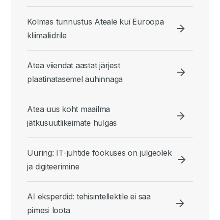
Kolmas tunnustus Ateale kui Euroopa
kliimaliidrile
Atea viiendat aastat järjest
plaatinatasemel auhinnaga
Atea uus koht maailma
jätkusuutlikeimate hulgas
Uuring: IT-juhtide fookuses on julgeolek
ja digiteerimine
AI eksperdid: tehisintellektile ei saa
pimesi loota