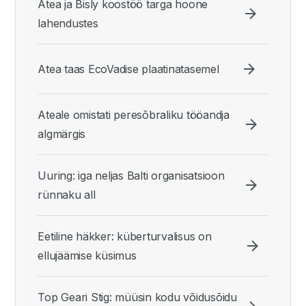
Atea ja Bisly koostöö targa hoone
lahendustes
Atea taas EcoVadise plaatinatasemel
Ateale omistati peresõbraliku tööandja
algmärgis
Uuring: iga neljas Balti organisatsioon
rünnaku all
Eetiline häkker: küberturvalisus on
ellujäämise küsimus
Top Geari Stig: müüsin kodu võidusõidu