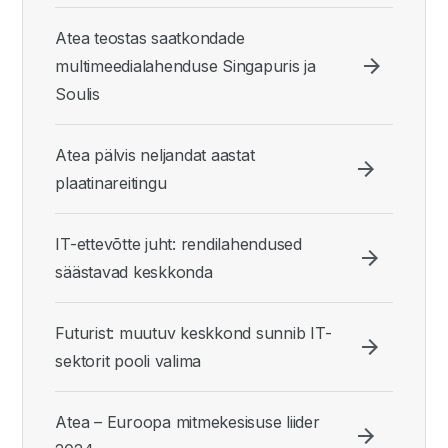
Atea teostas saatkondade
multimeedialahenduse Singapuris ja
Soulis
Atea pälvis neljandat aastat
plaatinareitingu
IT-ettevõtte juht: rendilahendused
säästavad keskkonda
Futurist: muutuv keskkond sunnib IT-
sektorit pooli valima
Atea – Euroopa mitmekesisuse liider