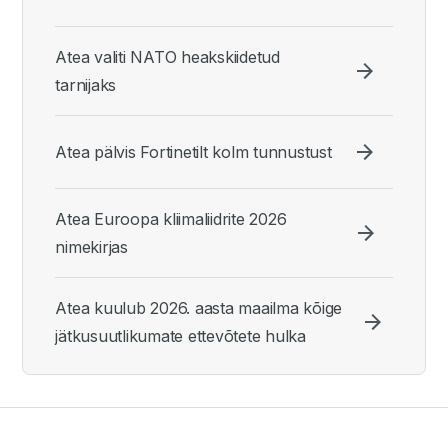
Atea valiti NATO heakskiidetud
tarnijaks
Atea pälvis Fortinetilt kolm tunnustust
Atea Euroopa kliimaliidrite 2026
nimekirjas
Atea kuulub 2026. aasta maailma kõige
jätkusuutlikumate ettevõtete hulka