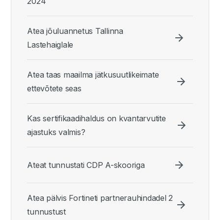
2024
Atea jõuluannetus Tallinna
Lastehaiglale
Atea taas maailma jätkusuutlikeimate
ettevõtete seas
Kas sertifikaadihaldus on kvantarvutite
ajastuks valmis?
Ateat tunnustati CDP A-skooriga
Atea pälvis Fortineti partnerauhindadel 2
tunnustust