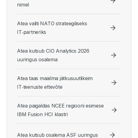
nimel
Atea valiti NATO strateegiliseks
IT‑partneriks
Atea kutsub CIO Analytics 2026
uuringus osalema
Atea taas maailma jätkusuutlikeim
IT‑teenuste ettevõte
Atea paigaldas NCEE regiooni esimese
IBM Fusion HCI klastri
Atea kutsub osalema ASF uuringus