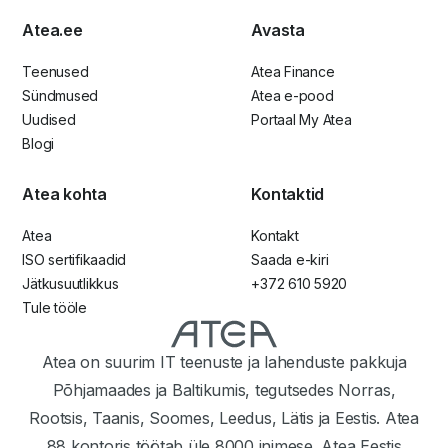
Atea.ee
Avasta
Teenused
Atea Finance
Sündmused
Atea e-pood
Uudised
Portaal My Atea
Blogi
Atea kohta
Kontaktid
Atea
Kontakt
ISO sertifikaadid
Saada e-kiri
Jätkusuutlikkus
+372 610 5920
Tule tööle
Atea on suurim IT teenuste ja lahenduste pakkuja
Põhjamaades ja Baltikumis, tegutsedes Norras,
Rootsis, Taanis, Soomes, Leedus, Lätis ja Eestis. Atea
88 kontoris töötab üle 8000 inimese. Atea Eestis